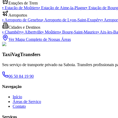
Estações de Trem
•
Estação de Moûtiers
•
Estação de Aime-la-Plagne
•
Estação de Bourg
Aeroportos
•
Aeroporto de Genebra
•
Aeroporto de Lyon-Saint-Exupéry
•
Aeropor
Cidades e Destinos
•
Chambéry
•
Albertville
•
Moûtiers
•
Bourg-Saint-Maurice
•
Aix-les-Ba
Ver Mapa Completo de Nossas Áreas
TaxiVagTransfers
Seu serviço de transporte privado na Saboia. Transfers profissionais p
06 50 84 19 90
Navegação
Início
Áreas de Serviço
Contato
Serviços