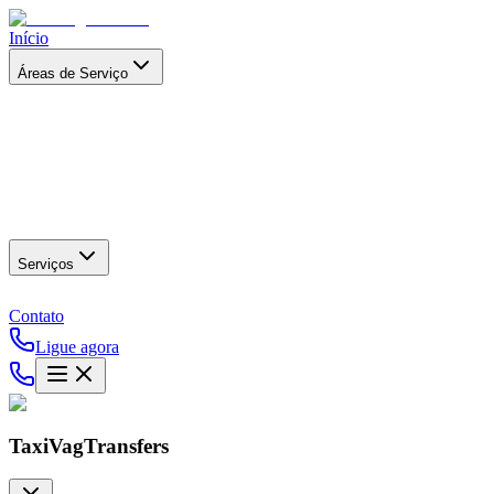
Início
Áreas de Serviço
Serviços
Contato
Ligue agora
TaxiVagTransfers