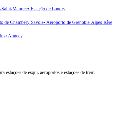
-Saint-Maurice
•
Estação de Landry
to de Chambéry-Savoie
•
Aeroporto de Grenoble-Alpes-Isère
ins
•
Annecy
ara estações de esqui, aeroportos e estações de trem.