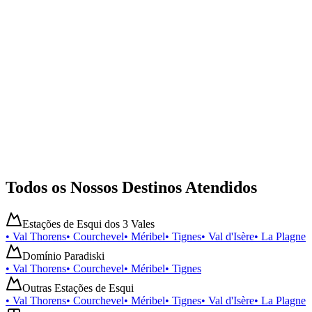
Todos os Nossos Destinos Atendidos
Estações de Esqui dos 3 Vales
•
Val Thorens
•
Courchevel
•
Méribel
•
Tignes
•
Val d'Isère
•
La Plagne
Domínio Paradiski
•
Val Thorens
•
Courchevel
•
Méribel
•
Tignes
Outras Estações de Esqui
•
Val Thorens
•
Courchevel
•
Méribel
•
Tignes
•
Val d'Isère
•
La Plagne