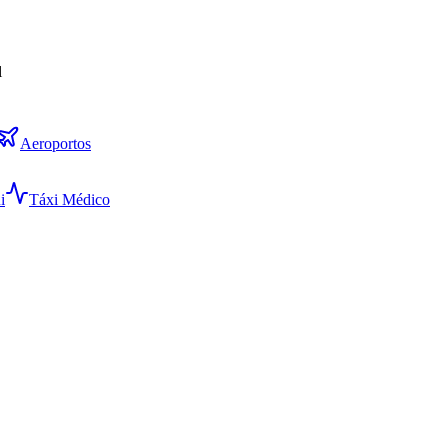
l
Aeroportos
i
Táxi Médico